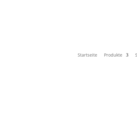
it or delete it, then start writing!
Startseite
Produkte