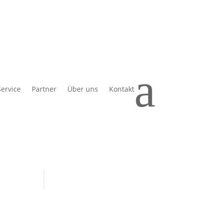
Suchen
Recent Posts
a
Hello world!
Service
Partner
Über uns
Kontakt
Recent
Comments
A WordPress Commenter
zu
Hello world!