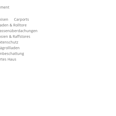
iment
kisen
Carports
laden & Rolltore
rassenüberdachungen
usien & Raffstores
ktenschutz
ägrollladen
enbeschattung
rtes Haus