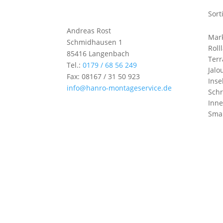
Sort
Andreas Rost
Mar
Schmidhausen 1
Roll
85416 Langenbach
Ter
Tel.:
0179 / 68 56 249
Jalo
Fax: 08167 / 31 50 923
Inse
info@hanro-montageservice.de
Schr
Inn
Sma